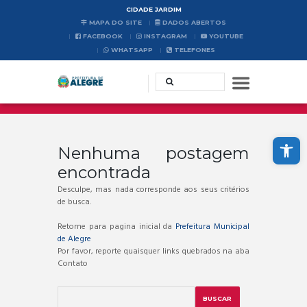
CIDADE JARDIM
MAPA DO SITE
DADOS ABERTOS
FACEBOOK
INSTAGRAM
YOUTUBE
WHATSAPP
TELEFONES
Abrir a barra de ferramentas
Nenhuma postagem
encontrada
Desculpe, mas nada corresponde aos seus critérios
de busca.
Retorne para pagina inicial da
Prefeitura Municipal
de Alegre
Por favor, reporte quaisquer links quebrados na aba
Contato