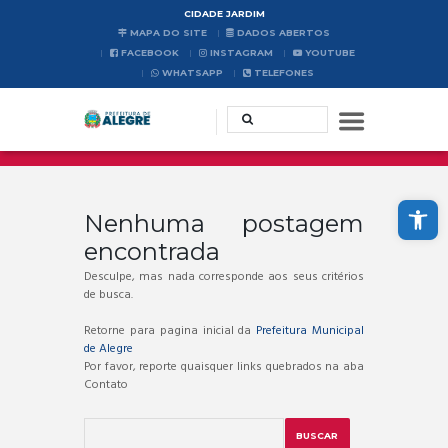
CIDADE JARDIM
MAPA DO SITE
DADOS ABERTOS
FACEBOOK
INSTAGRAM
YOUTUBE
WHATSAPP
TELEFONES
Abrir a barra de ferramentas
Nenhuma postagem
encontrada
Desculpe, mas nada corresponde aos seus critérios
de busca.
Retorne para pagina inicial da
Prefeitura Municipal
de Alegre
Por favor, reporte quaisquer links quebrados na aba
Contato