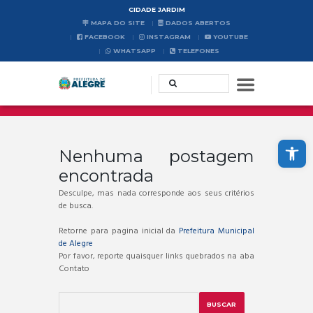
CIDADE JARDIM
MAPA DO SITE
DADOS ABERTOS
FACEBOOK
INSTAGRAM
YOUTUBE
WHATSAPP
TELEFONES
Abrir a barra de ferramentas
Nenhuma postagem
encontrada
Desculpe, mas nada corresponde aos seus critérios
de busca.
Retorne para pagina inicial da
Prefeitura Municipal
de Alegre
Por favor, reporte quaisquer links quebrados na aba
Contato